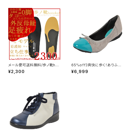
メール便可送料無料/歩ノ靴hon
65%off》爽快に歩く！ありふれ
okaオリジナル３Dインソールp
コーデ打破》オリジナル３Dイン
¥2,300
¥6,999
w01/外反母趾など足膝腰の味
ソール内蔵》全５色》歩ノ靴hon
方/お支払手続きの際にメール
oka®32516GR/GY
便(後払不可・ポスト投函)選択で
送料無料