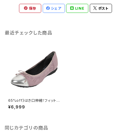
保存
シェア
LINE
ポスト
最近チェックした商品
65%off》はき口伸縮！フィット感
抜群》オリジナル３Dインソール
¥6,999
内蔵》全５色》歩ノ靴honoka®3
2516SV/PL
同じカテゴリの商品