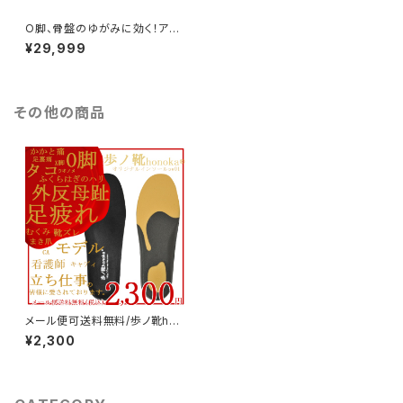
O脚、骨盤のゆがみに効く！アン
クルホールド設計＆オリジナル3
¥29,999
Dインソール内蔵》全８色》歩ノ
靴honoka®shian13095シロ
リジャー
その他の商品
メール便可送料無料/歩ノ靴hon
okaオリジナル３Dインソールp
¥2,300
w01/外反母趾など足膝腰の味
方/お支払手続きの際にメール
便(後払不可・ポスト投函)選択で
送料無料