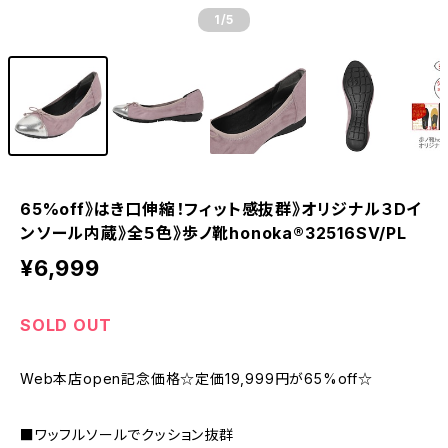
1
/5
65%off》はき口伸縮！フィット感抜群》オリジナル３Dイ
ンソール内蔵》全５色》歩ノ靴honoka®32516SV/PL
¥6,999
SOLD OUT
Web本店open記念価格☆定価19,999円が65%off☆
■ワッフルソールでクッション抜群