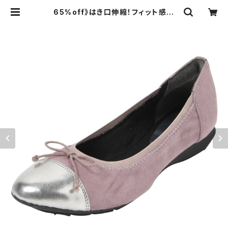
65%off》はき口伸縮！フィット感抜
群》オリジナル３Dインソール内蔵》全
５色》歩ノ靴honoka®32516SV/PL
| 歩ノ靴honoka - Web本店