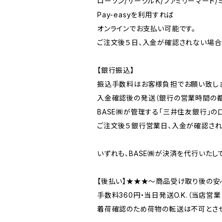
ローソン/サークルＫ/ファミリーマート/ミニス
Pay-easyを利用すれば
オンラインでお支払い可能です。
ご注文後５日、入金が確認されない場合
【銀行振込】
振込手数料はお客様負担でお願い致しま
入金確認後の発送（銀行の営業時間の都
BASE㈱が管理する「三井住友銀行」の
ご注文後５銀行営業日、入金が確認され
いずれも、BASE㈱が決済を代行いた
【後払い】★★★～商品受け取り後の安
手数料360円・当日発送O.K.（当店
着荷確認のため荷物の転送は不可とさせ