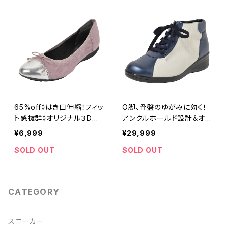
65%off》はき口伸縮！フィッ
O脚、骨盤のゆがみに効く！
ト感抜群》オリジナル３Dイ
アンクルホールド設計＆オリ
ンソール内蔵》全５色》歩ノ
ジナル3Dインソール内蔵》
¥6,999
¥29,999
靴honoka®32516SV/PL
全８色》歩ノ靴honoka®shi
an13095シロリジャー
SOLD OUT
SOLD OUT
CATEGORY
スニーカー