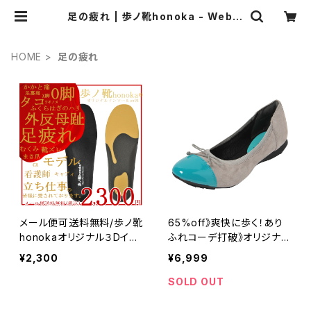
足の疲れ | 歩ノ靴honoka - Web本
店
HOME
足の疲れ
メール便可送料無料/歩ノ靴
65%off》爽快に歩く！あり
honokaオリジナル３Dイン
ふれコーデ打破》オリジナル
ソールpw01/外反母趾など
３Dインソール内蔵》全５色》
¥2,300
¥6,999
足膝腰の味方/お支払手続
歩ノ靴honoka®32516GR/
きの際にメール便(後払不
GY
SOLD OUT
可・ポスト投函)選択で送料
無料